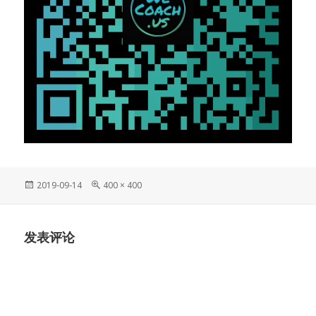
发
原
2019-09-14
400 × 400
布
始
于
尺
寸
发表评论