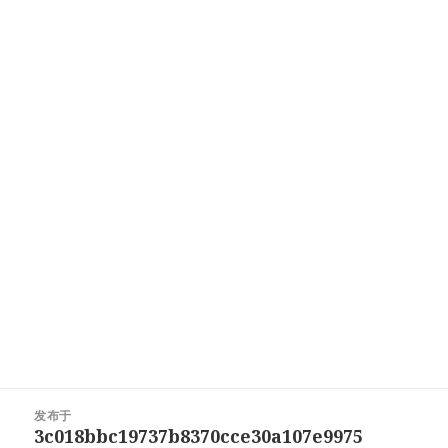
文
发布于
章
3c018bbc19737b8370cce30a107e9975