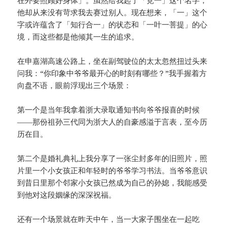
他却从来没有苛求我去赛过别人。现在想来，「一」这个
字或许蕴含了「知行合一」的状态和「一叶一菩提」的心
境，而这些都是他倾其一生的追求。
在申嘉湖高速公路上，坐在副驾驶位的太太忽然扭过头来
问我：“你印象中爷爷最开心的时刻有哪些？”我手握着方
向盘不语，眼前浮现出三个场景：
第一个是当年我拿着浙大录取通知书向爷爷报喜的时候
——那份祖孙三代同为浙大人的自豪感溢于言表，至今历
历在目。
第二个是婚礼典礼上我分享了一张尘封多年的旧照片，照
片里一个小女孩正和年轻时的爷爷学习书法。当爷爷意识
到昔日里那个邻家小女孩已然成为自己的孙媳，我能感受
到他对这段姻缘的深深祝福。
还有一个场景就在昨天中午，当一大家子围坐在一起吃