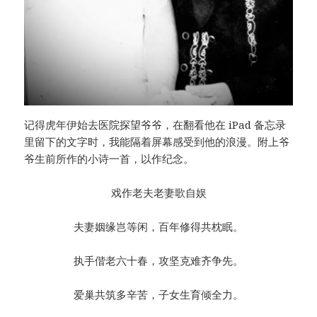
记得虎年伊始去医院探望爷爷，在翻看他在 iPad 备忘录
里留下的文字时，我能隔着屏幕感受到他的浪漫。附上爷
爷生前所作的小诗一首，以作纪念。
戏作老夫老妻歌自娱
夫妻姻缘岂等闲，百年修得共枕眠。
执手偕老六十春，攻坚克难齐争先。
爱巢共筑多辛苦，子女生育倾全力。