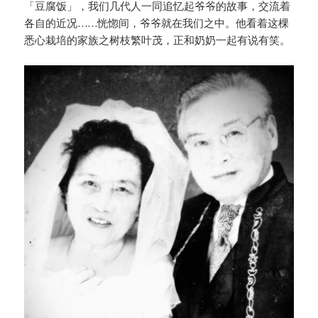
「豆腐饭」，我们几代人一同追忆起爷爷的故事，交流着
各自的近况……恍惚间，爷爷就在我们之中。他看着这棵
悉心栽培的家族之树枝繁叶茂，正和奶奶一起有说有笑。