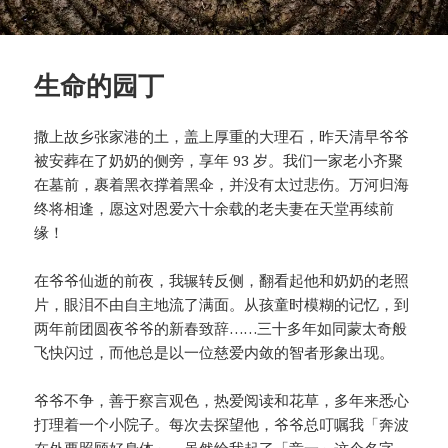
生命的园丁
撒上故乡张家港的土，盖上厚重的大理石，昨天清早爷爷
被安葬在了奶奶的侧旁，享年 93 岁。我们一家老小齐聚
在墓前，裹着黑衣撑着黑伞，并没有太过悲伤。万河归海
终将相逢，愿这对恩爱六十余载的老夫妻在天堂再续前
缘！
在爷爷仙逝的前夜，我辗转反侧，翻看起他和奶奶的老照
片，眼泪不由自主地流了满面。从孩童时模糊的记忆，到
两年前团圆夜爷爷的新春致辞……三十多年如同蒙太奇般
飞快闪过，而他总是以一位慈爱内敛的智者形象出现。
爷爷不争，善于察言观色，热爱阅读和花草，多年来悉心
打理着一个小院子。每次去探望他，爷爷总叮嘱我「奔波
在外要照顾好身体」。虽然给我起了「竞一」这个名字，