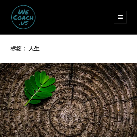
菜单和
挂件
惟课 WeCoach.us
标签：
人生