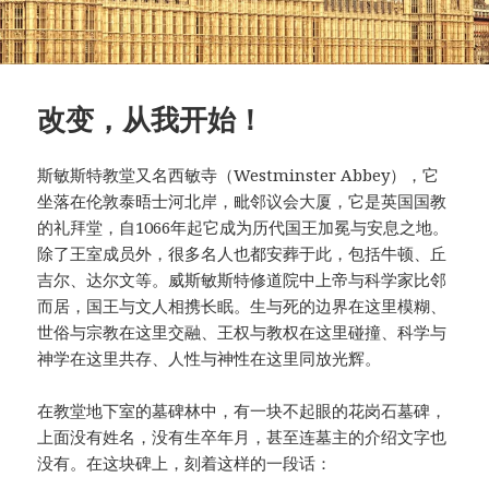
改变，从我开始！
斯敏斯特教堂又名西敏寺（Westminster Abbey），它
坐落在伦敦泰晤士河北岸，毗邻议会大厦，它是英国国教
的礼拜堂，自1066年起它成为历代国王加冕与安息之地。
除了王室成员外，很多名人也都安葬于此，包括牛顿、丘
吉尔、达尔文等。威斯敏斯特修道院中上帝与科学家比邻
而居，国王与文人相携长眠。生与死的边界在这里模糊、
世俗与宗教在这里交融、王权与教权在这里碰撞、科学与
神学在这里共存、人性与神性在这里同放光辉。
在教堂地下室的墓碑林中，有一块不起眼的花岗石墓碑，
上面没有姓名，没有生卒年月，甚至连墓主的介绍文字也
没有。在这块碑上，刻着这样的一段话：