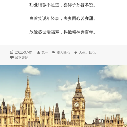
功业细微不足道，喜得子孙皆孝贤。
白首笑说年轻事，夫妻同心苦亦甜。
欣逢盛世增福寿，抖擞精神奔百年。
发
作
分
标
2022-07-01
竞一
职人匠心
人生
、
回忆
布
于生命的园丁
者
类
签
留下评论
于